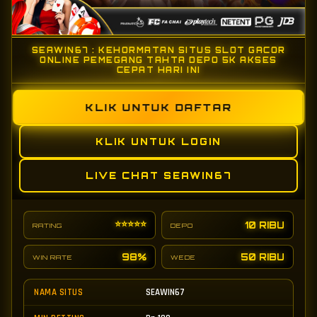
SEAWIN67 : KEHORMATAN SITUS SLOT GACOR
ONLINE PEMEGANG TAHTA DEPO 5K AKSES
CEPAT HARI INI
KLIK UNTUK DAFTAR
KLIK UNTUK LOGIN
LIVE CHAT SEAWIN67
⭐⭐⭐⭐⭐
10 RIBU
RATING
DEPO
98%
50 RIBU
WIN RATE
WEDE
NAMA SITUS
SEAWIN67