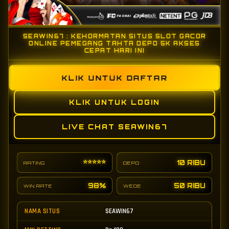
SEAWIN67 : KEHORMATAN SITUS SLOT GACOR
ONLINE PEMEGANG TAHTA DEPO 5K AKSES
CEPAT HARI INI
KLIK UNTUK DAFTAR
KLIK UNTUK LOGIN
LIVE CHAT SEAWIN67
⭐⭐⭐⭐⭐
10 RIBU
RATING
DEPO
98%
50 RIBU
WIN RATE
WEDE
NAMA SITUS
SEAWIN67