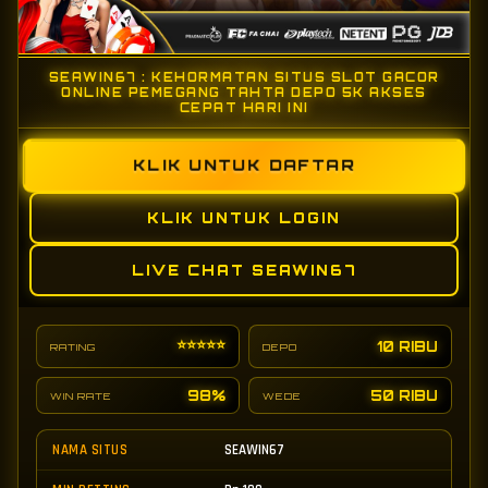
SEAWIN67 : KEHORMATAN SITUS SLOT GACOR
ONLINE PEMEGANG TAHTA DEPO 5K AKSES
CEPAT HARI INI
KLIK UNTUK DAFTAR
KLIK UNTUK LOGIN
LIVE CHAT SEAWIN67
⭐⭐⭐⭐⭐
10 RIBU
RATING
DEPO
98%
50 RIBU
WIN RATE
WEDE
NAMA SITUS
SEAWIN67