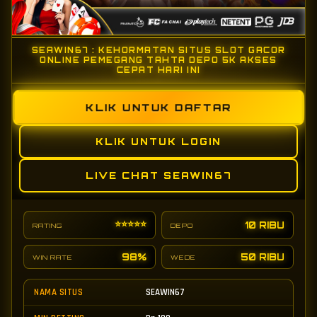
SEAWIN67 : KEHORMATAN SITUS SLOT GACOR
ONLINE PEMEGANG TAHTA DEPO 5K AKSES
CEPAT HARI INI
KLIK UNTUK DAFTAR
KLIK UNTUK LOGIN
LIVE CHAT SEAWIN67
⭐⭐⭐⭐⭐
10 RIBU
RATING
DEPO
98%
50 RIBU
WIN RATE
WEDE
NAMA SITUS
SEAWIN67