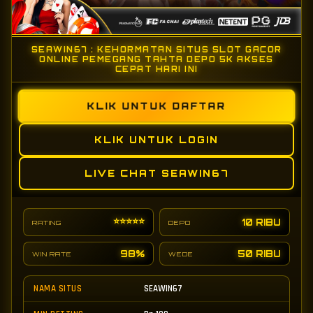
SEAWIN67 : KEHORMATAN SITUS SLOT GACOR
ONLINE PEMEGANG TAHTA DEPO 5K AKSES
CEPAT HARI INI
KLIK UNTUK DAFTAR
KLIK UNTUK LOGIN
LIVE CHAT SEAWIN67
⭐⭐⭐⭐⭐
10 RIBU
RATING
DEPO
98%
50 RIBU
WIN RATE
WEDE
NAMA SITUS
SEAWIN67