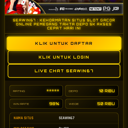
SEAWIN67 : KEHORMATAN SITUS SLOT GACOR
ONLINE PEMEGANG TAHTA DEPO 5K AKSES
CEPAT HARI INI
KLIK UNTUK DAFTAR
KLIK UNTUK LOGIN
LIVE CHAT SEAWIN67
⭐⭐⭐⭐⭐
10 RIBU
RATING
DEPO
98%
50 RIBU
WIN RATE
WEDE
NAMA SITUS
SEAWIN67